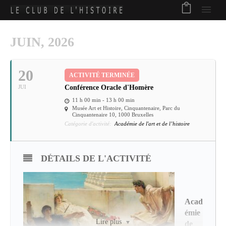
JUIN, 2026
20
ACTIVITÉ TERMINÉE
JUI
Conférence Oracle d'Homère
11 h 00 min - 13 h 00 min
Musée Art et Histoire, Cinquantenaire
, Parc du
Cinquantenaire 10, 1000 Bruxelles
Catégorie d'activité:
Académie de l'art et de l’histoire
DÉTAILS DE L'ACTIVITÉ
Acad
émie
Lire plus
de