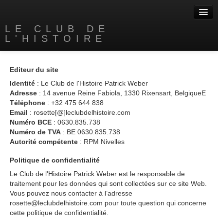
LE CLUB DE
L'HISTOIRE
Accueil
Editeur du site
A propos
Identité
: Le Club de l'Histoire Patrick Weber
Adresse
: 14 avenue Reine Fabiola, 1330 Rixensart, BelgiqueE
Nos livres
Téléphone
: +32 475 644 838
Email
: rosette[@]leclubdelhistoire.com
Contact
Numéro BCE
: 0630.835.738
Numéro de TVA
: BE 0630.835.738
Liens
Autorité compétente
: RPM Nivelles
Politique de confidentialité
Le Club de l'Histoire Patrick Weber est le responsable de
traitement pour les données qui sont collectées sur ce site Web.
Vous pouvez nous contacter à l’adresse
rosette@leclubdelhistoire.com pour toute question qui concerne
cette politique de confidentialité.