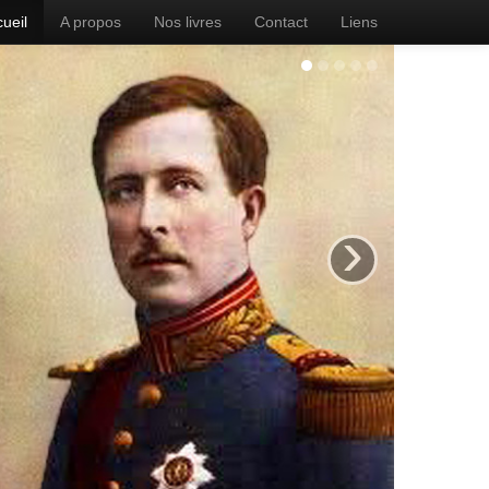
ueil
A propos
Nos livres
Contact
Liens
›