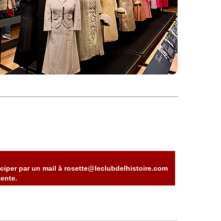
ciper par un mail à rosette@leclubdelhistoire.com
ente.