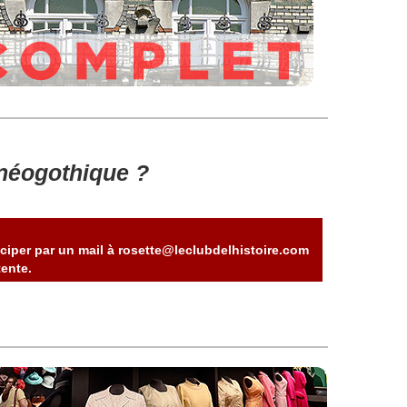
néogothique ?
ciper par un mail à rosette@leclubdelhistoire.com
ente.