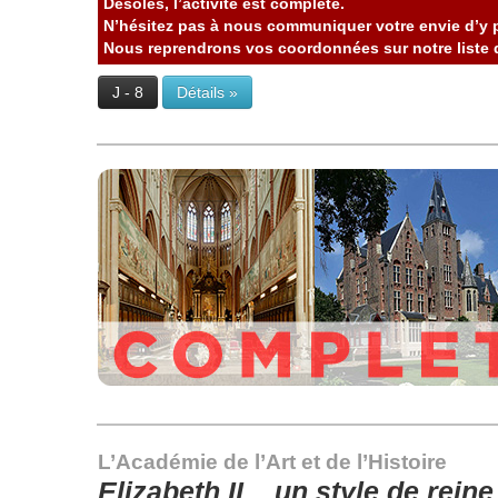
Désolés, l’activité est complète.
N’hésitez pas à nous communiquer votre envie d’y p
Nous reprendrons vos coordonnées sur notre liste d
J - 8
Détails »
L’Académie de l’Art et de l’Histoire
Elizabeth II... un style de reine