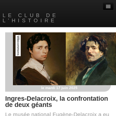
LE CLUB DE
L'HISTOIRE
Accueil
Wikicommons
A propos
Nos livres
Contact
Liens
le mardi 17 juin 2025
Ingres-Delacroix, la confrontation
de deux géants
Le musée national Eugène-Delacroix a eu