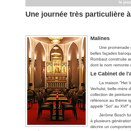
le jeu
Une journée très particulière 
Malines
Une promenade g
belles façades baroqu
Rombaut construite au
dont le nom remonte 
Le Cabinet de l'a
La maison "Het V
Verhulst, belle-mère 
collection de peinture
référence au thème sp
e
appelé "Sot" au XVI
s
Jérôme Bosch fut 
à plusieurs génératio
décrire un comporteme