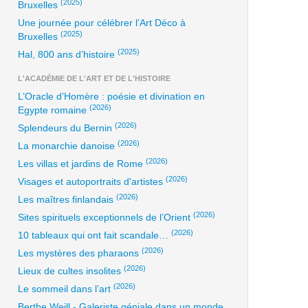
(2025)
Bruxelles
Une journée pour célébrer l’Art Déco à
(2025)
Bruxelles
(2025)
Hal, 800 ans d’histoire
L'ACADÉMIE DE L'ART ET DE L'HISTOIRE
L’Oracle d’Homère : poésie et divination en
(2026)
Egypte romaine
(2026)
Splendeurs du Bernin
(2026)
La monarchie danoise
(2026)
Les villas et jardins de Rome
(2026)
Visages et autoportraits d'artistes
(2026)
Les maîtres finlandais
(2026)
Sites spirituels exceptionnels de l’Orient
(2026)
10 tableaux qui ont fait scandale…
(2026)
Les mystères des pharaons
(2026)
Lieux de cultes insolites
(2026)
Le sommeil dans l’art
Berthe Weill - Galeriste géniale dans un monde