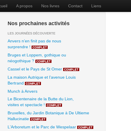
ueil
A propos
Nos livres
Contact
Liens
Nos prochaines activités
LES JOURNÉES DÉCOUVERTE
Anvers n’en finit pas de nous
surprendre !
COMPLET
Bruges et Loppem, gothique ou
néogothique ?
COMPLET
Cassel et le Pays de St Omer
COMPLET
La maison Autrique et l’avenue Louis
Bertrand
COMPLET
Munch à Anvers
Le Bicentenaire de la Butte du Lion,
visites et spectacle !
COMPLET
Bruxelles, du Jardin Botanique à De Ultieme
Hallucinatie
COMPLET
L'Arboretum et le Parc de Wespelaar
COMPLET