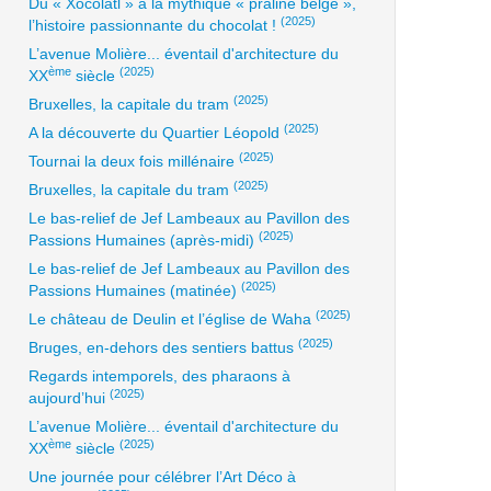
Du « Xocolatl » à la mythique « praline belge »,
(2025)
l’histoire passionnante du chocolat !
L’avenue Molière... éventail d'architecture du
ème
(2025)
XX
siècle
(2025)
Bruxelles, la capitale du tram
(2025)
A la découverte du Quartier Léopold
(2025)
Tournai la deux fois millénaire
(2025)
Bruxelles, la capitale du tram
Le bas-relief de Jef Lambeaux au Pavillon des
(2025)
Passions Humaines (après-midi)
Le bas-relief de Jef Lambeaux au Pavillon des
(2025)
Passions Humaines (matinée)
(2025)
Le château de Deulin et l’église de Waha
(2025)
Bruges, en-dehors des sentiers battus
Regards intemporels, des pharaons à
(2025)
aujourd’hui
L’avenue Molière... éventail d'architecture du
ème
(2025)
XX
siècle
Une journée pour célébrer l’Art Déco à