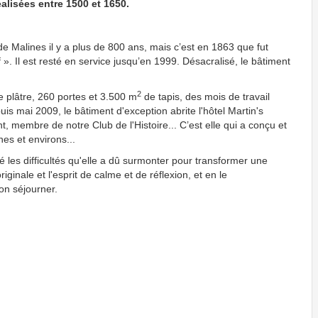
alisées entre 1500 et 1650.
de Malines il y a plus de 800 ans, mais c’est en 1863 que fut
». Il est resté en service jusqu’en 1999. Désacralisé, le bâtiment
2
 plâtre, 260 portes et 3.500 m
de tapis, des mois de travail
puis mai 2009, le bâtiment d'exception abrite l'hôtel Martin's
, membre de notre Club de l'Histoire... C’est elle qui a conçu et
nes et environs...
é les difficultés qu'elle a dû surmonter pour transformer une
riginale et l'esprit de calme et de réflexion, et en le
bon séjourner.