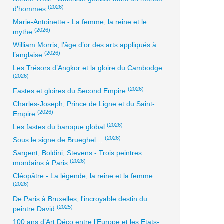
(2026)
d’hommes
Marie-Antoinette - La femme, la reine et le
(2026)
mythe
William Morris, l’âge d’or des arts appliqués à
(2026)
l’anglaise
Les Trésors d’Angkor et la gloire du Cambodge
(2026)
(2026)
Fastes et gloires du Second Empire
Charles-Joseph, Prince de Ligne et du Saint-
(2026)
Empire
(2026)
Les fastes du baroque global
(2026)
Sous le signe de Brueghel…
Sargent, Boldini, Stevens - Trois peintres
(2026)
mondains à Paris
Cléopâtre - La légende, la reine et la femme
(2026)
De Paris à Bruxelles, l'incroyable destin du
(2025)
peintre David
100 ans d’Art Déco entre l’Europe et les Etats-