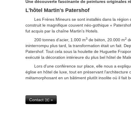
Une découverte fascinante de peintures originales ré
L'hôtel Martin's Patershof
Les Frères Mineurs se sont installés dans la région 
construit le magnifique couvent néo-gothique « Patershof 
fut acquis par la chaîne Martin's Hotels.
3
2
200 tonnes d'acier, 1.000 m
de béton, 20.000 m
de
ininterrompu plus tard, la transformation était un fait. De
Patershof. Tout cela sous la houlette de Huguette Fraipont
exécuté la décoration intérieure du plus bel hôtel de Mali
Lors d'une conférence sur place, elle nous a expliqu
église en hôtel de luxe, tout en préservant l'architecture o
métamorphosant en un bâtiment plutôt insolite où il fait 
Contact ✉️ »