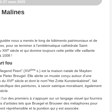
di 27 mars 2025
à Malines
uidée nous a menés le long de bâtiments patrimoniaux et de
es, pour se terminer à l'emblématique cathédrale Saint-
e
 XIII
siècle et qui domine toujours cette petite ville vaillante
à 1008 !
rt fou
ème
liegend Peert" (XVI
s.) est la maison natale de Mayken
de Pieter Breugel. Elle abrite un musée conçu autour d'une
e
s du XVI
siècle et dont le nom"Het Zotte Kunstenkabinet", fait
écifique des peintures, à savoir satirique-moralisant, également
iècle.
l'un des premiers à s'appuyer sur un langage visuel qui fournira
ns d'artistes tels que Bruegel et Brouwer des métaphores pour
nt répréhensible et la punition qui y est associée.