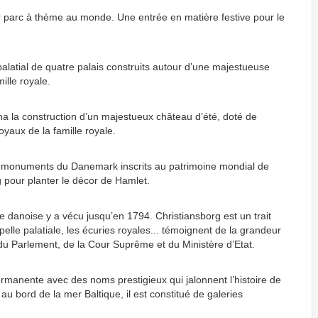
r parc à thème au monde. Une entrée en matière festive pour le
alatial de quatre palais construits autour d’une majestueuse
ille royale.
na la construction d’un majestueux château d’été, doté de
oyaux de la famille royale.
euls monuments du Danemark inscrits au patrimoine mondial de
 pour planter le décor de Hamlet.
ale danoise y a vécu jusqu’en 1794. Christiansborg est un trait
pelle palatiale, les écuries royales... témoignent de la grandeur
 du Parlement, de la Cour Suprême et du Ministère d’Etat.
ermanente avec des noms prestigieux qui jalonnent l’histoire de
u bord de la mer Baltique, il est constitué de galeries