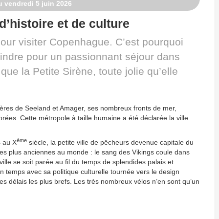
u vendredi 5 juin 2026
’histoire et de culture
pour visiter Copenhague. C’est pourquoi
oindre pour un passionnant séjour dans
 que la Petite Sirène, toute jolie qu’elle
ôtières de Seeland et Amager, ses nombreux fronts de mer,
ées. Cette métropole à taille humaine a été déclarée la ville
ème
s au X
siècle, la petite ville de pêcheurs devenue capitale du
les plus anciennes au monde : le sang des Vikings coule dans
ville se soit parée au fil du temps de splendides palais et
temps avec sa politique culturelle tournée vers le design
es délais les plus brefs. Les très nombreux vélos n’en sont qu’un