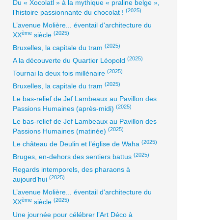
Du « Xocolatl » à la mythique « praline belge »,
(2025)
l’histoire passionnante du chocolat !
L’avenue Molière... éventail d'architecture du
ème
(2025)
XX
siècle
(2025)
Bruxelles, la capitale du tram
(2025)
A la découverte du Quartier Léopold
(2025)
Tournai la deux fois millénaire
(2025)
Bruxelles, la capitale du tram
Le bas-relief de Jef Lambeaux au Pavillon des
(2025)
Passions Humaines (après-midi)
Le bas-relief de Jef Lambeaux au Pavillon des
(2025)
Passions Humaines (matinée)
(2025)
Le château de Deulin et l’église de Waha
(2025)
Bruges, en-dehors des sentiers battus
Regards intemporels, des pharaons à
(2025)
aujourd’hui
L’avenue Molière... éventail d'architecture du
ème
(2025)
XX
siècle
Une journée pour célébrer l’Art Déco à