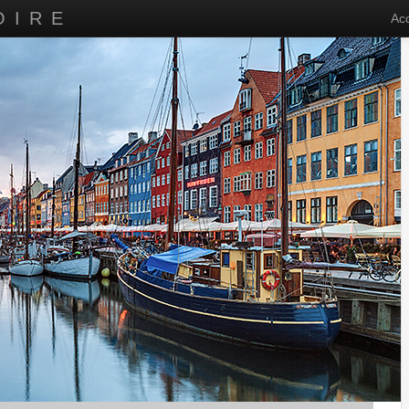
OIRE
Acc