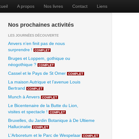
ueil
A propos
Nos livres
Contact
Liens
Nos prochaines activités
LES JOURNÉES DÉCOUVERTE
Anvers n’en finit pas de nous
surprendre !
COMPLET
Bruges et Loppem, gothique ou
néogothique ?
COMPLET
Cassel et le Pays de St Omer
COMPLET
La maison Autrique et l’avenue Louis
Bertrand
COMPLET
Munch à Anvers
COMPLET
Le Bicentenaire de la Butte du Lion,
visites et spectacle !
COMPLET
Bruxelles, du Jardin Botanique à De Ultieme
Hallucinatie
COMPLET
L'Arboretum et le Parc de Wespelaar
COMPLET