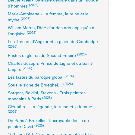
Berthe Weill - Galeriste géniale dans un monde
(2026)
d’hommes
Marie-Antoinette - La femme, la reine et le
(2026)
mythe
William Morris, l’âge d’or des arts appliqués à
(2026)
l’anglaise
Les Trésors d’Angkor et la gloire du Cambodge
(2026)
(2026)
Fastes et gloires du Second Empire
Charles-Joseph, Prince de Ligne et du Saint-
(2026)
Empire
(2026)
Les fastes du baroque global
(2026)
Sous le signe de Brueghel…
Sargent, Boldini, Stevens - Trois peintres
(2026)
mondains à Paris
Cléopâtre - La légende, la reine et la femme
(2026)
De Paris à Bruxelles, l'incroyable destin du
(2025)
peintre David
100 ans d’Art Déco entre l’Europe et les Etats-