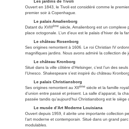
Les jardins de Tivoli
Ouvert en 1843, le Tivoli est considéré comme le premie
premier soir à Copenhague.
Le palais Amalienborg
ème
Datant du XVIII
siècle, Amalienborg est un complexe p
place octogonale. L’un d’eux est le palais d’hiver de la fam
Le château Rosenborg
Ses origines remontent à 1606. Le roi Christian IV ordon
magnifiques jardins. Nous avons admiré la collection de j
Le château Kronborg
Situé dans la ville côtière d’Helsinger, c’est l’un des s
l’Unesco. Shakespeare s’est inspiré du château Kronborg
Le palais Christiansborg
ème
Ses origines remontent au XII
siècle et la famille roy
d’union entre passé et présent. La salle d’apparat, la cha
passée tandis qu’aujourd’hui Christiansborg est le siège
Le musée d’Art Moderne Louisiana
Ouvert depuis 1959, il abrite une importante collection p
l’art moderne et contemporain. Situé dans un grand parc a
modulables.