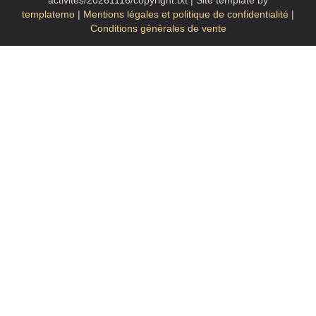
activites/20261116/copyright.txt | Site template by
templatemo
|
Mentions légales et politique de confidentialité
|
Conditions générales de vente