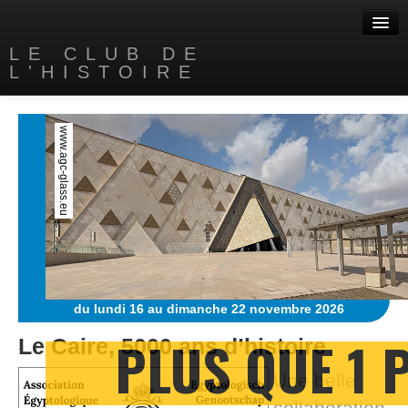
LE CLUB DE
L'HISTOIRE
Accueil
www.agc‑glass.eu
A propos
Nos livres
Contact
Liens
du lundi 16 au dimanche 22 novembre 2026
PLUS QUE 1 
Le Caire, 5000 ans d’histoire
Une belle
collaboration