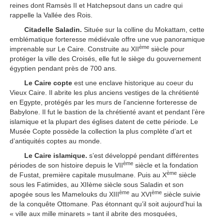
reines dont Ramsès II et Hatchepsout dans un cadre qui
rappelle la Vallée des Rois.
Citadelle Saladin.
Située sur la colline du Mokattam, cette
emblématique forteresse médiévale offre une vue panoramique
ème
imprenable sur Le Caire. Construite au XII
siècle pour
protéger la ville des Croisés, elle fut le siège du gouvernement
égyptien pendant près de 700 ans.
Le Caire copte
est une enclave historique au coeur du
Vieux Caire. Il abrite les plus anciens vestiges de la chrétienté
en Egypte, protégés par les murs de l’ancienne forteresse de
Babylone. Il fut le bastion de la chrétienté avant et pendant l’ère
islamique et la plupart des églises datent de cette période. Le
Musée Copte possède la collection la plus complète d’art et
d’antiquités coptes au monde.
Le Caire islamique.
s’est développé pendant différentes
ème
périodes de son histoire depuis le VII
siècle et la fondation
ème
de Fustat, première capitale musulmane. Puis au X
siècle
sous les Fatimides, au XIIème siècle sous Saladin et son
ème
ème
apogée sous les Mamelouks du XIII
au XVI
siècle suivie
de la conquête Ottomane. Pas étonnant qu’il soit aujourd’hui la
« ville aux mille minarets » tant il abrite des mosquées,