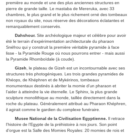
première au monde et une des plus anciennes structures en
pierre de grande taille. Le mastaba de Mereruka, avec 33
chambres, le plus grand et le plus richement orné des tombeaux
non royaux du site, nous réserve des décorations éclatantes et
remarquablement conservés.
Dahshour.
Site archéologique majeur et célèbre pour avoir
été le terrain d’expérimentation architecturale du pharaon
Snéfrou qui y construit la première véritable pyramide à face
lisse - la Pyramide Rouge où nous pourrons entrer - mais aussi
la Pyramide Rhomboïdale (à coude).
Gizeh
, le plateau de Gizeh est un incontournable avec ses
structures très photogéniques. Les trois grandes pyramides de
Khéops, de Khéphren et de Mykérinos, tombeaux
monumentaux destinés à abriter la momie d’un pharaon et
l’aider à atteindre la vie éternelle. Le Sphinx, la plus grande
sculpture monolithique au monde, taillée directement dans la
roche du plateau. Généralement attribué au Pharaon Khéphren,
il agirait comme le gardien du complexe funéraire.
Musee National de la Civilisation Egyptienne.
Il retrace
l’histoire de l’Egypte de la préhistoire à nos jours. Son point
d’orgue est la Salle des Momies Royales: 20 momies de rois et