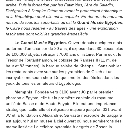
arabe. Puis la fondation par les Fatimides, l’ère de Saladin,
l’intégration à l’empire Ottoman avant le protectorat britannique
et la République dont elle est la capitale. En-dehors du nouveau
musée de tous les superlatifs qu’est le
Grand Musée Egyptien,
le Caire nous réserve - au travers des âges - une exploration
fascinante dont voici les grandes étapesiècle
Le Grand Musée Egyptien.
Ouvert depuis quelques mois
au terme d’un chantier de 20 ans, il expose dans 80 pièces plus
de 100.000 objets, retraçant 7000 ans d’histoire. Parmi eux : le
Trésor de Toutânkhamon, le colosse de Ramsès II (11 m. de
haut et 83 tonnes), la barque solaire de Khéops... Sans oublier
les restaurants avec vue sur les pyramides de Gizeh et un
incroyable museum shop. De quoi mettre des étoiles dans les
yeux de tous les amateurs d’Egyptologie.
Memphis.
Fondée vers 3100 avant JC par le premier
pharaon d’Egypte, elle fut la première capitale du royaume
unifié de Basse et de Haute Egypte. Elle eut une importance
stratégique, culturelle et religieuse majeure jusqu’en 331 avant
JC et la fondation d’Alexandrie. Sa vaste nécropole de Saqqara
est aujourd’hui un musée à ciel ouvert où nous admirerons des
merveillesiècle La célèbre pyramide à degrés de Zoser, la