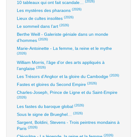
(2026)
10 tableaux qui ont fait scandale…
(2026)
Les mystères des pharaons
(2026)
Lieux de cultes insolites
(2026)
Le sommeil dans l’art
Berthe Weill - Galeriste géniale dans un monde
(2026)
d’hommes
Marie-Antoinette - La femme, la reine et le mythe
(2026)
William Morris, l’âge d’or des arts appliqués à
(2026)
l’anglaise
(2026)
Les Trésors d’Angkor et la gloire du Cambodge
(2026)
Fastes et gloires du Second Empire
Charles-Joseph, Prince de Ligne et du Saint-Empire
(2026)
(2026)
Les fastes du baroque global
(2026)
Sous le signe de Brueghel…
Sargent, Boldini, Stevens - Trois peintres mondains à
(2026)
Paris
(2026)
Cléopâtre - La légende, la reine et la femme