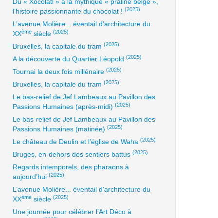
Du « Xocolatl » à la mythique « praline belge »,
(2025)
l’histoire passionnante du chocolat !
L’avenue Molière... éventail d'architecture du
ème
(2025)
XX
siècle
(2025)
Bruxelles, la capitale du tram
(2025)
A la découverte du Quartier Léopold
(2025)
Tournai la deux fois millénaire
(2025)
Bruxelles, la capitale du tram
Le bas-relief de Jef Lambeaux au Pavillon des
(2025)
Passions Humaines (après-midi)
Le bas-relief de Jef Lambeaux au Pavillon des
(2025)
Passions Humaines (matinée)
(2025)
Le château de Deulin et l’église de Waha
(2025)
Bruges, en-dehors des sentiers battus
Regards intemporels, des pharaons à
(2025)
aujourd’hui
L’avenue Molière... éventail d'architecture du
ème
(2025)
XX
siècle
Une journée pour célébrer l’Art Déco à