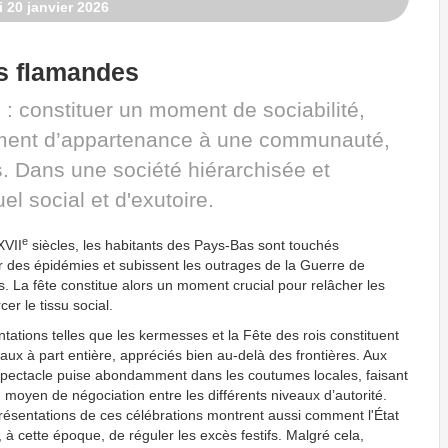
i 20 janvier 2026
ns flamandes
 : constituer un moment de sociabilité,
ntiment d’appartenance à une communauté,
. Dans une société hiérarchisée et
uel social et d'exutoire.
e
XVII
siècles, les habitants des Pays-Bas sont touchés
r des épidémies et subissent les outrages de la Guerre de
. La fête constitue alors un moment crucial pour relâcher les
cer le tissu social.
tations telles que les kermesses et la Fête des rois constituent
aux à part entière, appréciés bien au-delà des frontières. Aux
 spectacle puise abondamment dans les coutumes locales, faisant
 moyen de négociation entre les différents niveaux d’autorité.
résentations de ces célébrations montrent aussi comment l'État
t, à cette époque, de réguler les excès festifs. Malgré cela,