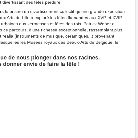
t divertissant des fêtes perdure.
ers le prisme du divertissement collectif qu’une grande exposition
e
e
ux Arts de Lille a exploré les fêtes flamandes aux XVI
et XVII
s urbaines aux kermesses et fêtes des rois. Patrick Weber a
s ce parcours, d’une richesse exceptionnelle, rassemblant plus
et realia (instruments de musique, céramiques...) provenant
i lesquelles les Musées royaux des Beaux-Arts de Belgique, le
ique de nous plonger dans nos racines.
donner envie de faire la fête !