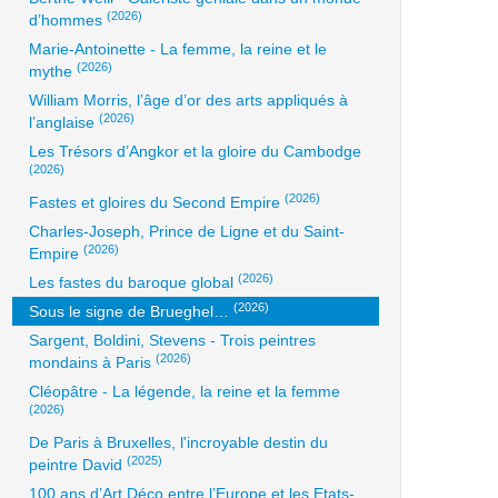
(2026)
d’hommes
Marie-Antoinette - La femme, la reine et le
(2026)
mythe
William Morris, l’âge d’or des arts appliqués à
(2026)
l’anglaise
Les Trésors d’Angkor et la gloire du Cambodge
(2026)
(2026)
Fastes et gloires du Second Empire
Charles-Joseph, Prince de Ligne et du Saint-
(2026)
Empire
(2026)
Les fastes du baroque global
(2026)
Sous le signe de Brueghel…
Sargent, Boldini, Stevens - Trois peintres
(2026)
mondains à Paris
Cléopâtre - La légende, la reine et la femme
(2026)
De Paris à Bruxelles, l'incroyable destin du
(2025)
peintre David
100 ans d’Art Déco entre l’Europe et les Etats-