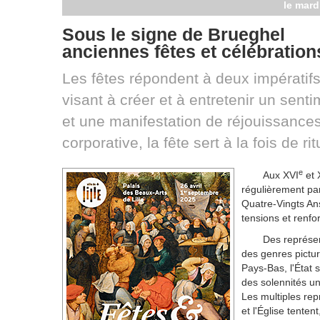
le mard
Sous le signe de Brueghel
anciennes fêtes et célébratio
Les fêtes répondent à deux impératifs
visant à créer et à entretenir un se
et une manifestation de réjouissances
corporative, la fête sert à la fois de rit
e
Aux XVI
et 
régulièrement pa
Quatre-Vingts Ans
tensions et renfor
Des représen
des genres pictur
Pays-Bas, l'État
des solennités un
Les multiples rep
et l'Église tenten