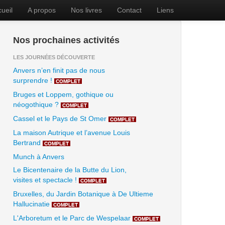
ueil
A propos
Nos livres
Contact
Liens
Nos prochaines activités
LES JOURNÉES DÉCOUVERTE
Anvers n’en finit pas de nous
surprendre !
COMPLET
Bruges et Loppem, gothique ou
néogothique ?
COMPLET
Cassel et le Pays de St Omer
COMPLET
La maison Autrique et l’avenue Louis
Bertrand
COMPLET
Munch à Anvers
Le Bicentenaire de la Butte du Lion,
visites et spectacle !
COMPLET
Bruxelles, du Jardin Botanique à De Ultieme
Hallucinatie
COMPLET
L'Arboretum et le Parc de Wespelaar
COMPLET