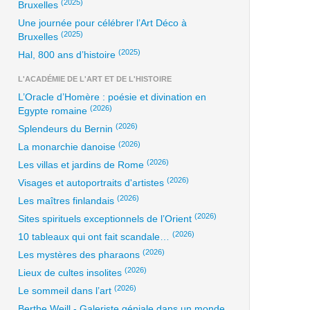
(2025)
Bruxelles
Une journée pour célébrer l’Art Déco à
(2025)
Bruxelles
(2025)
Hal, 800 ans d’histoire
L'ACADÉMIE DE L'ART ET DE L'HISTOIRE
L’Oracle d’Homère : poésie et divination en
(2026)
Egypte romaine
(2026)
Splendeurs du Bernin
(2026)
La monarchie danoise
(2026)
Les villas et jardins de Rome
(2026)
Visages et autoportraits d'artistes
(2026)
Les maîtres finlandais
(2026)
Sites spirituels exceptionnels de l’Orient
(2026)
10 tableaux qui ont fait scandale…
(2026)
Les mystères des pharaons
(2026)
Lieux de cultes insolites
(2026)
Le sommeil dans l’art
Berthe Weill - Galeriste géniale dans un monde