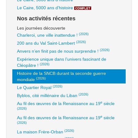
Le Caire, 5000 ans d'histoire
COMPLET
Nos activités récentes
Les journées découverte
(2026)
Charleroi, une ville inattendue !
(2026)
200 ans du Val Saint-Lambert
(2026)
Anvers n’en finit pas de nous surprendre !
Expérience unique dans l’univers fascinant de
(2026)
Cléopâtre !
Histoire de la SNCB durant la seconde guerre
(2026)
mondiale
(2026)
Le Quartier Royal
(2026)
Byblos, cité millénaire du Liban
e
Au fil des œuvres de la Renaissance au 19
siècle
(2026)
e
Au fil des œuvres de la Renaissance au 19
siècle
(2026)
(2026)
La maison Frère-Orban