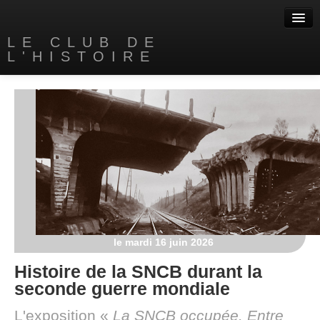
LE CLUB DE
L'HISTOIRE
Accueil
A propos
Nos livres
Contact
Liens
le mardi 16 juin 2026
Histoire de la SNCB durant la
seconde guerre mondiale
L'exposition «
La SNCB occupée. Entre