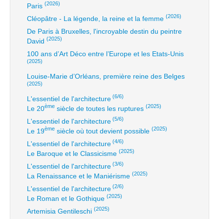
(2026)
Paris
(2026)
Cléopâtre - La légende, la reine et la femme
De Paris à Bruxelles, l'incroyable destin du peintre
(2025)
David
100 ans d’Art Déco entre l’Europe et les Etats-Unis
(2025)
Louise-Marie d’Orléans, première reine des Belges
(2025)
(6/6)
L'essentiel de l'architecture
ème
(2025)
Le 20
siècle de toutes les ruptures
(5/6)
L'essentiel de l'architecture
ème
(2025)
Le 19
siècle où tout devient possible
(4/6)
L'essentiel de l'architecture
(2025)
Le Baroque et le Classicisme
(3/6)
L'essentiel de l'architecture
(2025)
La Renaissance et le Maniérisme
(2/6)
L'essentiel de l'architecture
(2025)
Le Roman et le Gothique
(2025)
Artemisia Gentileschi