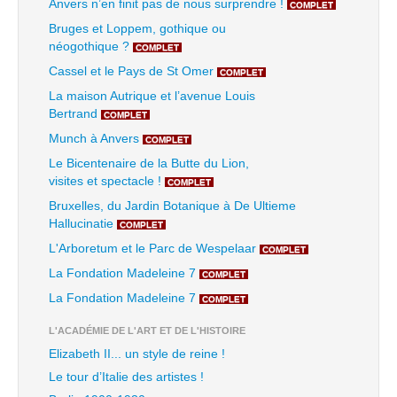
Anvers n’en finit pas de nous surprendre !
COMPLET
Bruges et Loppem, gothique ou
néogothique ?
COMPLET
Cassel et le Pays de St Omer
COMPLET
La maison Autrique et l’avenue Louis
Bertrand
COMPLET
Munch à Anvers
COMPLET
Le Bicentenaire de la Butte du Lion,
visites et spectacle !
COMPLET
Bruxelles, du Jardin Botanique à De Ultieme
Hallucinatie
COMPLET
L'Arboretum et le Parc de Wespelaar
COMPLET
La Fondation Madeleine 7
COMPLET
La Fondation Madeleine 7
COMPLET
L'ACADÉMIE DE L'ART ET DE L'HISTOIRE
Elizabeth II... un style de reine !
Le tour d’Italie des artistes !