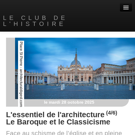
LE CLUB DE
L'HISTOIRE
Accueil
Place St Pierre - architecturaldigest.com
A propos
Nos livres
Contact
Liens
le mardi 28 octobre 2025
(4/6)
L'essentiel de l'architecture
Le Baroque et le Classicisme
Face au schisme de l’église et en pleine