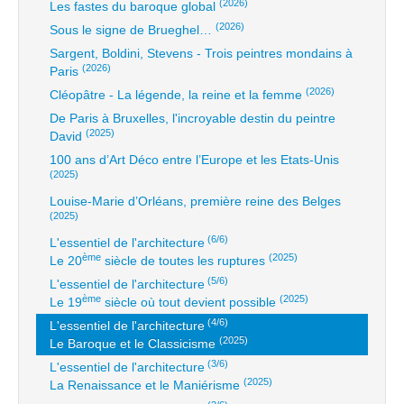
(2026)
Les fastes du baroque global
(2026)
Sous le signe de Brueghel…
Sargent, Boldini, Stevens - Trois peintres mondains à
(2026)
Paris
(2026)
Cléopâtre - La légende, la reine et la femme
De Paris à Bruxelles, l'incroyable destin du peintre
(2025)
David
100 ans d’Art Déco entre l’Europe et les Etats-Unis
(2025)
Louise-Marie d’Orléans, première reine des Belges
(2025)
(6/6)
L'essentiel de l'architecture
ème
(2025)
Le 20
siècle de toutes les ruptures
(5/6)
L'essentiel de l'architecture
ème
(2025)
Le 19
siècle où tout devient possible
(4/6)
L'essentiel de l'architecture
(2025)
Le Baroque et le Classicisme
(3/6)
L'essentiel de l'architecture
(2025)
La Renaissance et le Maniérisme