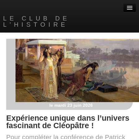
LE CLUB DE
L'HISTOIRE
Accueil
A propos
Nos livres
Contact
Liens
le mardi 23 juin 2026
Expérience unique dans l’univers
fascinant de Cléopâtre !
Pour compléter la conférence de Patrick