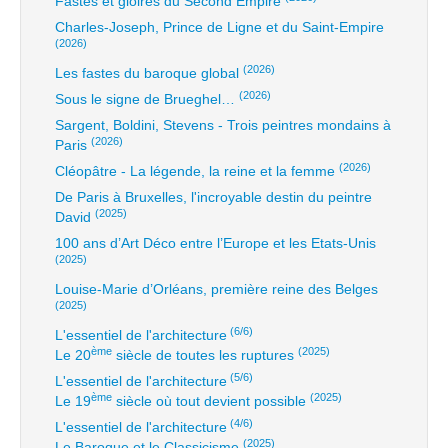
Fastes et gloires du Second Empire
Charles-Joseph, Prince de Ligne et du Saint-Empire
(2026)
(2026)
Les fastes du baroque global
(2026)
Sous le signe de Brueghel…
Sargent, Boldini, Stevens - Trois peintres mondains à
(2026)
Paris
(2026)
Cléopâtre - La légende, la reine et la femme
De Paris à Bruxelles, l'incroyable destin du peintre
(2025)
David
100 ans d’Art Déco entre l’Europe et les Etats-Unis
(2025)
Louise-Marie d’Orléans, première reine des Belges
(2025)
(6/6)
L'essentiel de l'architecture
ème
(2025)
Le 20
siècle de toutes les ruptures
(5/6)
L'essentiel de l'architecture
ème
(2025)
Le 19
siècle où tout devient possible
(4/6)
L'essentiel de l'architecture
(2025)
Le Baroque et le Classicisme