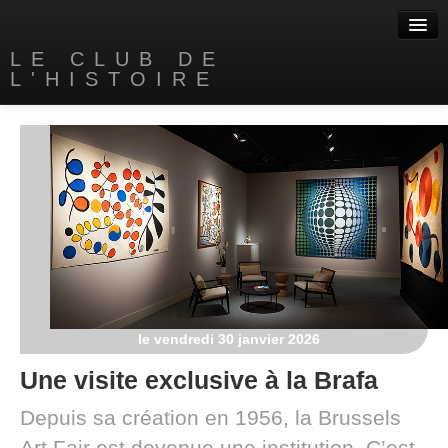
LE CLUB DE
L'HISTOIRE
Accueil
A propos
Nos livres
Contact
Liens
le vendredi 30 janvier 2026
Une visite exclusive à la Brafa
Depuis sa création en 1956, la Brussels
Art Fair est devenue une institution. C’est